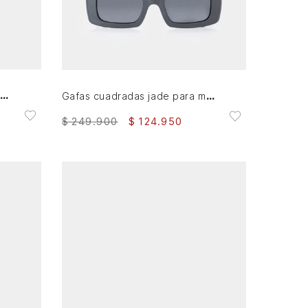
AGREGAR AL CARRITO
Eau de Parfum Unisex Essenza 100ml
Gafas cuadradas jade para mujer protección UV
$
249
.
900
$
124
.
950