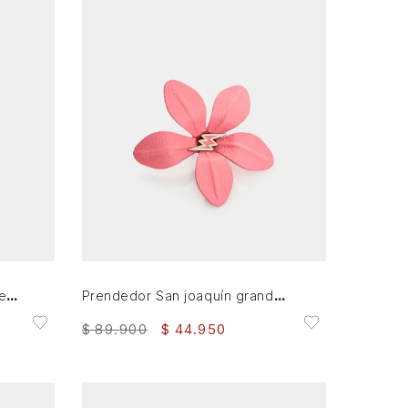
AGREGAR AL CARRITO
Prendedor San joaquín pequeño en cuero para mujer
Prendedor San joaquín grande en cuero para mujer
$
89
.
900
$
44
.
950