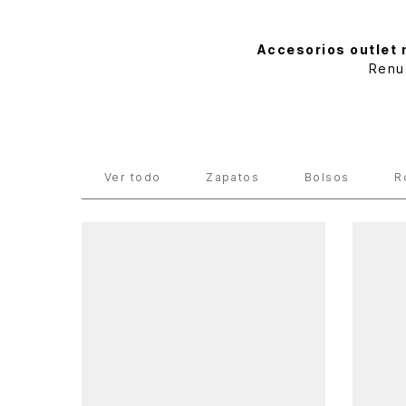
Accesorios outlet 
Renu
Outlet
Mujer
Accesorios
Ver todo
Zapatos
Bolsos
R