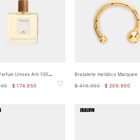
AGREGAR AL CARRITO
AGREGAR AL CARRITO
Eau de Parfum Unisex Arti 100ml
Brazalete metálico Marquee
900
$
174
.
950
$
419
.
900
$
209
.
950