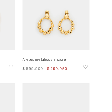
AGREGAR AL CARRITO
Aretes metálicos Encore
$
599
.
900
$
299
.
950