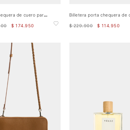
Porta chequera de cuero para mujer Angola
900
$
174
.
950
$
229
.
900
$
114
.
950