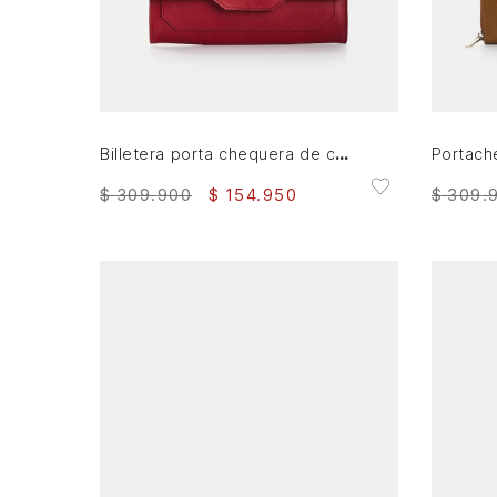
AGREGAR AL CARRITO
Billetera porta chequera de cuero para mujer Marina
$
309
.
900
$
154
.
950
$
309
.