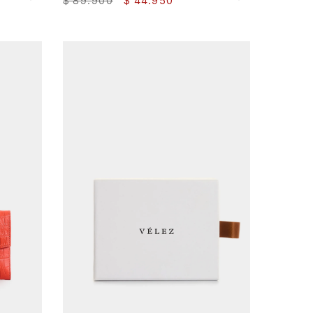
$
89
.
900
$
44
.
950
AGREGAR AL CARRITO