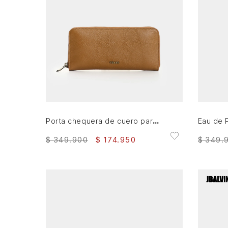
AGREGAR AL CARRITO
Porta chequera de cuero para mujer Angola
$
349
.
900
$
174
.
950
$
349
.