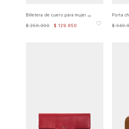
Billetera de cuero para mujer Tessa
$
259
.
900
$
129
.
950
$
349
.