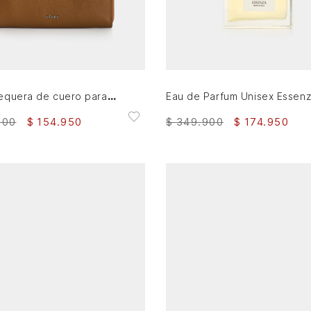
AGREGAR AL CARRITO
AGREGAR AL CARRITO
Portachequera de cuero para mujer Vesubio
900
$
154
.
950
$
349
.
900
$
174
.
950