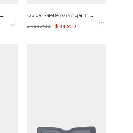
Billetera porta chequera de cuero para mujer Selene
Eau de Toilette para mujer Tripack
$
169
.
900
$
84
.
950