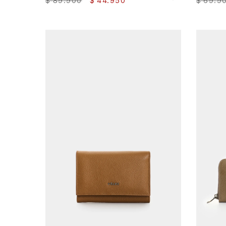
$
89
.
900
$
44
.
950
$
69
.
9
AGREGAR AL CARRITO