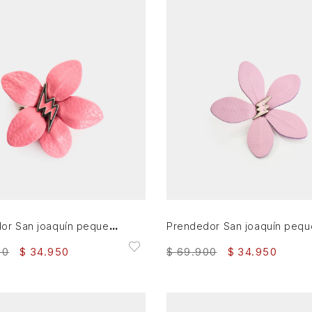
AGREGAR AL CARRITO
AGREGAR AL CARRITO
Prendedor San joaquín pequeño en cuero para mujer
00
$
34
.
950
$
69
.
900
$
34
.
950