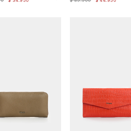
00
$
34
.
950
$
89
.
900
$
44
.
950
AGREGAR AL CARRITO
AGREGAR AL CARRITO