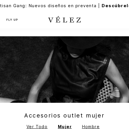
tisan Gang: Nuevos diseños en preventa |
Descúbrel
FLY UP
Accesorios outlet mujer
Ver Todo
Mujer
Hombre