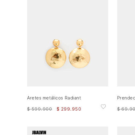
AGREGAR AL CARRITO
Aretes metálicos Radiant
$
599
.
900
$
299
.
950
$
69
.
9