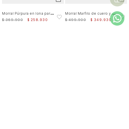
M
orral Púrpura en lona para mujer casual
M
orral Marfilo de cuero y nylon para mujer manija trenzada
$
369
.
900
$
258
.
930
$
499
.
900
$
349
.
930