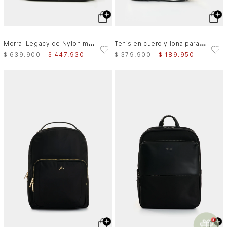
T
enis en cuero y lona para mujer Ocaso 2
M
orral Legacy de Nylon monocromático Negro
$
379
.
900
$
189
.
950
$
639
.
900
$
447
.
930