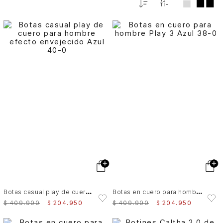
Relevancia
B
otas casual play de cuero para hombre efecto envejecido Azul
B
otas en cuero para hombre Play 3
$
409
.
900
$
204
.
950
$
409
.
900
$
204
.
950