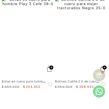
B
otas en cuero para hombre Play 3
B
otines Caltha 2.0 de cuero para mujer tractorados
$
409
.
900
$
204
.
950
$
569
.
900
$
398
.
930