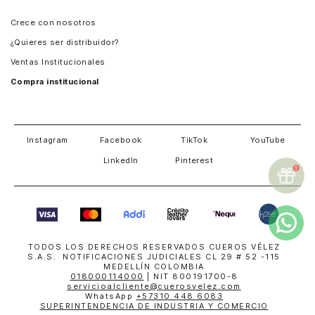
Panamá
Crece con nosotros
Guatemala
¿Quieres ser distribuidor?
Estados Unidos
Ventas Institucionales
Salvador
Compra institucional
Costa Rica
Instagram
Facebook
TikTok
YouTube
LinkedIn
Pinterest
TODOS LOS DERECHOS RESERVADOS CUEROS VÉLEZ
S.A.S. NOTIFICACIONES JUDICIALES CL 29 # 52 -115
MEDELLÍN COLOMBIA
018000114000
| NIT 800191700-8
servicioalcliente@cuerosvelez.com
WhatsApp
+57310 448 6083
SUPERINTENDENCIA DE INDUSTRIA Y COMERCIO