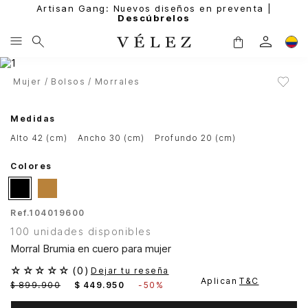
Artisan Gang: Nuevos diseños en preventa |
Descúbrelos
Mujer
Bolsos
Morrales
Medidas
alto 42 (cm)
ancho 30 (cm)
profundo 20 (cm)
Colores
Ref.
104019600
100 unidades disponibles
Morral Brumia en cuero para mujer
☆
☆
☆
☆
☆
(
0
)
Dejar tu reseña
Aplican
T&C
$
899
.
900
$
449
.
950
-
50%