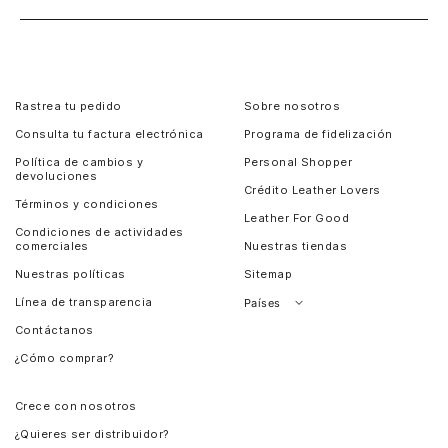
Rastrea tu pedido
Sobre nosotros
Consulta tu factura electrónica
Programa de fidelización
Política de cambios y
Personal Shopper
devoluciones
Crédito Leather Lovers
Términos y condiciones
Leather For Good
Condiciones de actividades
comerciales
Nuestras tiendas
Nuestras políticas
Sitemap
Línea de transparencia
Países
Contáctanos
Perú
¿Cómo comprar?
Chile
Panamá
Crece con nosotros
Guatemala
¿Quieres ser distribuidor?
Estados Unidos