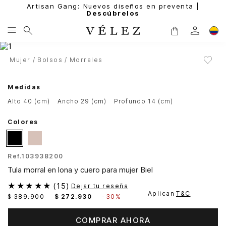
Artisan Gang: Nuevos diseños en preventa |
Descúbrelos
Mujer
Bolsos
Morrales
Medidas
alto 40 (cm)
ancho 29 (cm)
profundo 14 (cm)
Colores
Ref.
103938200
Tula morral en lona y cuero para mujer Biel
★
★
★
★
★
(
15
)
Dejar tu reseña
Aplican
T&C
$
389
.
900
$
272
.
930
-
30%
COMPRAR AHORA