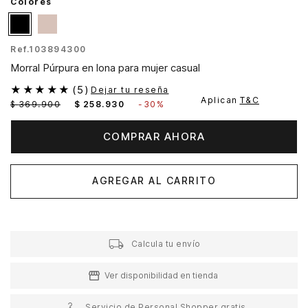
Colores
Ref.
103894300
Morral Púrpura en lona para mujer casual
★
★
★
★
★
(
5
)
Dejar tu reseña
Aplican
T&C
$
369
.
900
$
258
.
930
-
30%
COMPRAR AHORA
AGREGAR AL CARRITO
Calcula tu envío
Ver disponibilidad en tienda
Servicio de Personal Shopper gratis