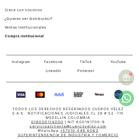
Panamá
Crece con nosotros
Guatemala
¿Quieres ser distribuidor?
Estados Unidos
Ventas Institucionales
Salvador
Compra institucional
Costa Rica
Instagram
Facebook
TikTok
YouTube
LinkedIn
Pinterest
TODOS LOS DERECHOS RESERVADOS CUEROS VÉLEZ
S.A.S. NOTIFICACIONES JUDICIALES CL 29 # 52 -115
MEDELLÍN COLOMBIA
018000114000
| NIT 800191700-8
servicioalcliente@cuerosvelez.com
WhatsApp
+57310 448 6083
SUPERINTENDENCIA DE INDUSTRIA Y COMERCIO