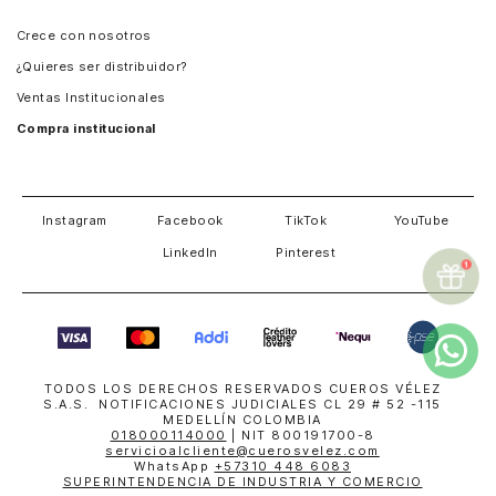
Panamá
Crece con nosotros
Guatemala
¿Quieres ser distribuidor?
Estados Unidos
Ventas Institucionales
Salvador
Compra institucional
Costa Rica
Instagram
Facebook
TikTok
YouTube
LinkedIn
Pinterest
TODOS LOS DERECHOS RESERVADOS CUEROS VÉLEZ
S.A.S. NOTIFICACIONES JUDICIALES CL 29 # 52 -115
MEDELLÍN COLOMBIA
018000114000
| NIT 800191700-8
servicioalcliente@cuerosvelez.com
WhatsApp
+57310 448 6083
SUPERINTENDENCIA DE INDUSTRIA Y COMERCIO