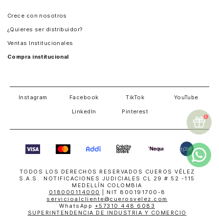
Panamá
Crece con nosotros
Guatemala
¿Quieres ser distribuidor?
Estados Unidos
Ventas Institucionales
Salvador
Compra institucional
Costa Rica
Instagram
Facebook
TikTok
YouTube
LinkedIn
Pinterest
TODOS LOS DERECHOS RESERVADOS CUEROS VÉLEZ
S.A.S. NOTIFICACIONES JUDICIALES CL 29 # 52 -115
MEDELLÍN COLOMBIA
018000114000
| NIT 800191700-8
servicioalcliente@cuerosvelez.com
WhatsApp
+57310 448 6083
SUPERINTENDENCIA DE INDUSTRIA Y COMERCIO