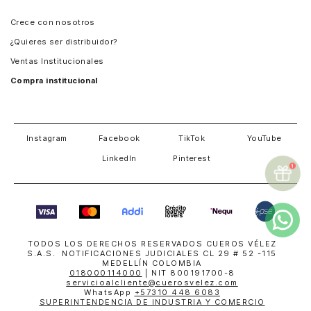
Panamá
Crece con nosotros
Guatemala
¿Quieres ser distribuidor?
Estados Unidos
Ventas Institucionales
Salvador
Compra institucional
Costa Rica
Instagram
Facebook
TikTok
YouTube
LinkedIn
Pinterest
TODOS LOS DERECHOS RESERVADOS CUEROS VÉLEZ
S.A.S. NOTIFICACIONES JUDICIALES CL 29 # 52 -115
MEDELLÍN COLOMBIA
018000114000
| NIT 800191700-8
servicioalcliente@cuerosvelez.com
WhatsApp
+57310 448 6083
SUPERINTENDENCIA DE INDUSTRIA Y COMERCIO