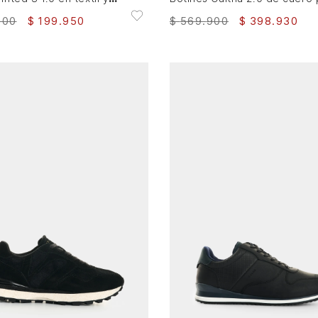
900
$
199
.
950
$
569
.
900
$
398
.
930
36
37
38
39
38
39
40
41
42
43
44