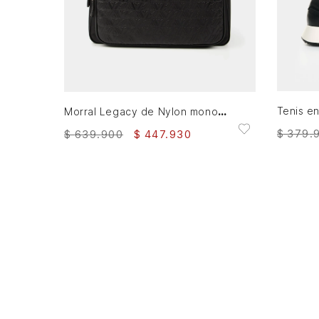
AGREGAR AL CARRITO
Morral Legacy de Nylon monocromático Negro
$
379
.
$
639
.
900
$
447
.
930