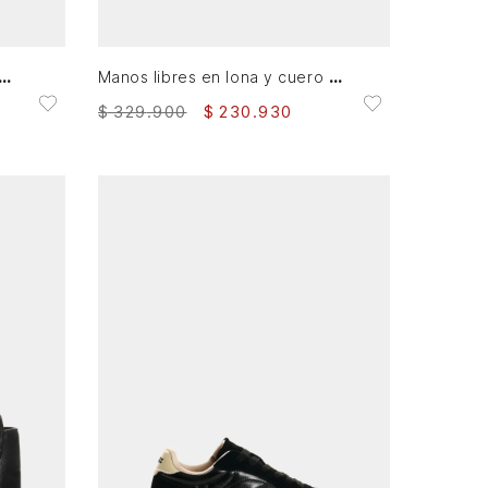
AGREGAR AL CARRITO
 en cuero para hombre Cooper 4
Manos libres en lona y cuero para mujer Square
$
329
.
900
$
230
.
930