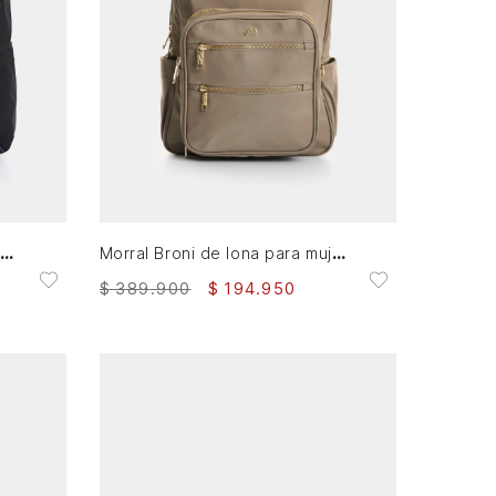
AGREGAR AL CARRITO
Morral Sierra en lona para hombre manija cuero
Morral Broni de lona para mujer versátil
$
389
.
900
$
194
.
950