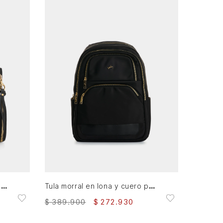
AGREGAR AL CARRITO
Manos libres Libertad 2.0 de cuero para mujer grabado
Tula morral en lona y cuero para mujer Biel
$
389
.
900
$
272
.
930