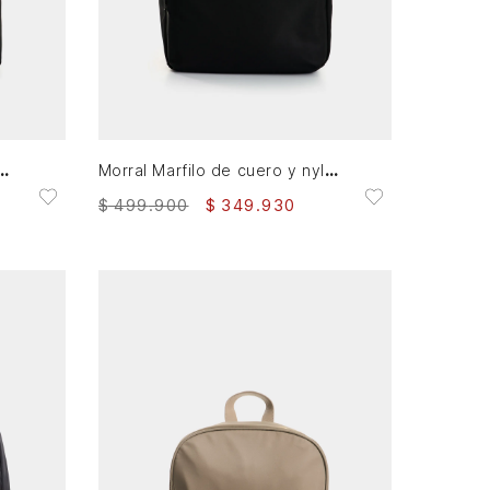
AGREGAR AL CARRITO
 en lona para mujer casual
Morral Marfilo de cuero y nylon para mujer manija trenzada
$
499
.
900
$
349
.
930