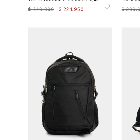
$
449
.
900
$
224
.
950
$
399
.