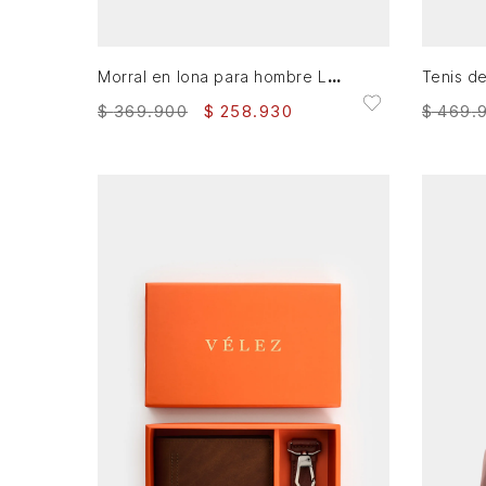
AGREGAR AL CARRITO
Morral en lona para hombre Ledger
$
369
.
900
$
258
.
930
$
469
.