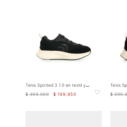
35
36
37
38
41
AGREGAR AL CARRITO
Tenis Spirited 3 1.0 en textil y gamuza para mujer Fly Up
$
399
.
900
$
199
.
950
$
399
.