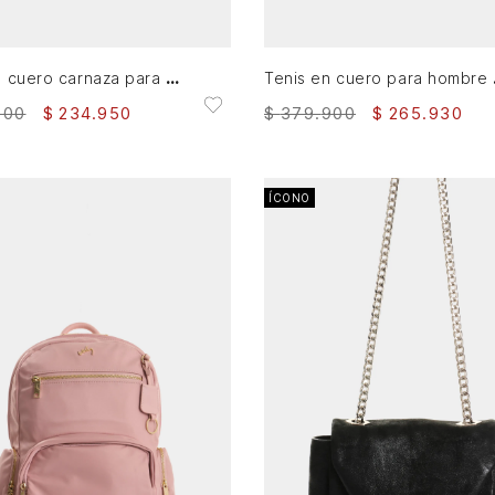
AGREGAR AL CARRITO
AGREGAR AL CARRITO
Tenis de cuero carnaza para mujer Sahara
Tenis
900
$
234
.
950
$
379
.
900
$
265
.
930
ÍCONO