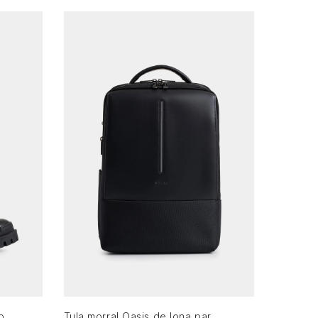
41
AGREGAR AL CARRITO
Botines Caltha 2.0 de cuero para mujer tractorados
Tula morral Oasis de lona para hombre detalle acento de color