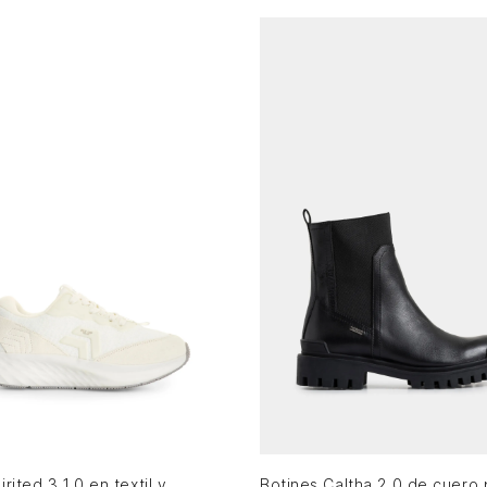
36
37
38
39
40
41
35
36
37
38
39
40
AGREGAR AL CARRITO
AGREGAR AL CARRITO
Tenis Spirited 3 1.0 en textil y gamuza para mujer Fly Up