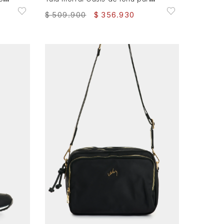
$
509
.
900
$
356
.
930
45