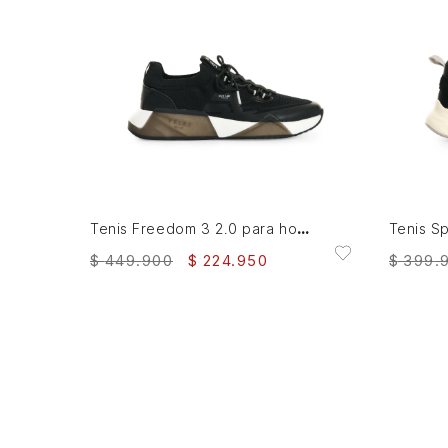
38
39
40
41
42
43
44
45
AGREGAR AL CARRITO
Tenis Freedom 3 2.0 para hombre Fly Up
$
449
.
900
$
224
.
950
$
399
.