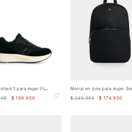
36
38
AGREGAR AL CARRITO
AGREGAR AL CARRITO
Tenis Spirited 2 para mujer Fly Up
900
$
199
.
950
$
249
.
900
$
174
.
930