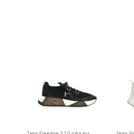
36
37
38
39
41
35
AGREGAR AL CARRITO
Tenis Freedom 3 1.0 para mujer Fly Up