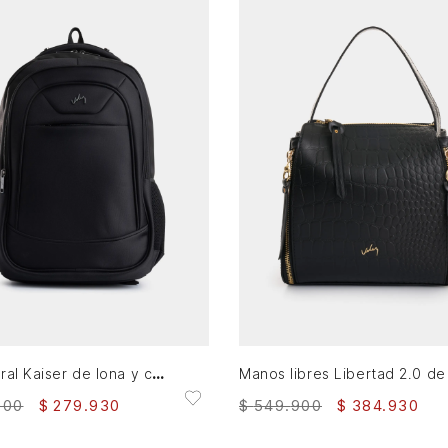
AGREGAR AL CARRITO
AGREGAR AL CARRITO
Tula morral Kaiser de lona y cuero para hombre estilo urbano
900
$
279
.
930
$
549
.
900
$
384
.
930