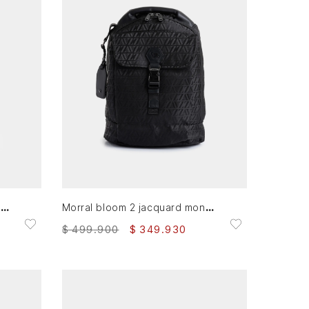
AGREGAR AL CARRITO
Morral en lona para mujer Sienna
Morral bloom 2 jacquard monograma VZ para mujer porta trolley
$
499
.
900
$
349
.
930