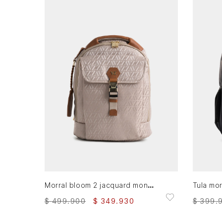
AGREGAR AL CARRITO
Morral bloom 2 jacquard monograma VZ para mujer porta trolley
$
499
.
900
$
349
.
930
$
399
.