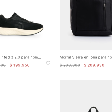
39
40
42
AGREGAR AL CARRITO
AGREGAR AL CARRITO
Tenis Spirited 3 2.0 para hombre Fly Up
900
$
199
.
950
$
299
.
900
$
209
.
930