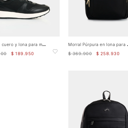
35
36
38
39
40
AGREGAR AL CARRITO
AGREGAR AL CARRITO
Tenis en cuero y lona para mujer Ocaso 2
Morral Púrpura
900
$
189
.
950
$
369
.
900
$
258
.
930