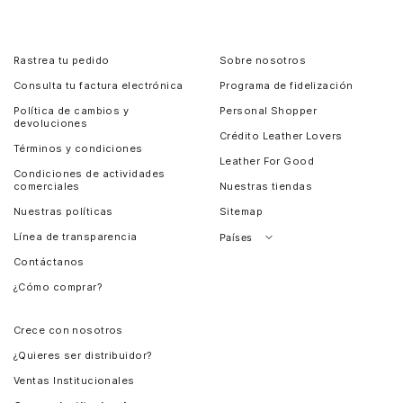
Rastrea tu pedido
Sobre nosotros
Consulta tu factura electrónica
Programa de fidelización
Política de cambios y
Personal Shopper
devoluciones
Crédito Leather Lovers
Términos y condiciones
Leather For Good
Condiciones de actividades
comerciales
Nuestras tiendas
Nuestras políticas
Sitemap
Línea de transparencia
Países
Contáctanos
Perú
¿Cómo comprar?
Chile
Panamá
Crece con nosotros
Guatemala
¿Quieres ser distribuidor?
Estados Unidos
Ventas Institucionales
Salvador