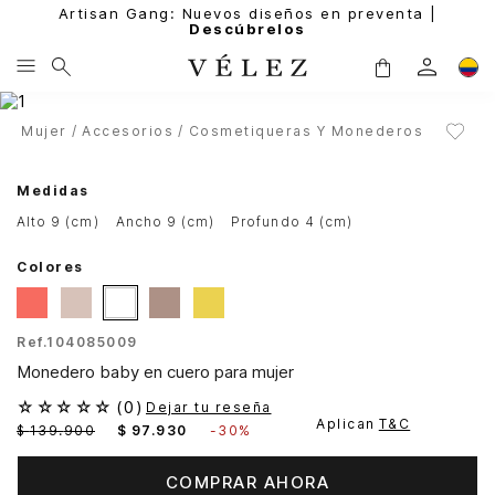
Artisan Gang: Nuevos diseños en preventa |
Descúbrelos
Mujer
Accesorios
Cosmetiqueras Y Monederos
Medidas
alto 9 (cm)
ancho 9 (cm)
profundo 4 (cm)
Colores
Ref.
104085009
Monedero baby en cuero para mujer
☆
☆
☆
☆
☆
(
0
)
Dejar tu reseña
Aplican
T&C
$
139
.
900
$
97
.
930
-
30%
COMPRAR AHORA