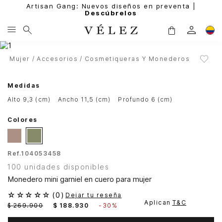
Artisan Gang: Nuevos diseños en preventa |
Descúbrelos
Mujer
Accesorios
Cosmetiqueras Y Monederos
Medidas
alto 9,3 (cm)
ancho 11,5 (cm)
profundo 6 (cm)
Colores
Ref.
104053458
100 unidades disponibles
Monedero mini garniel en cuero para mujer
☆
☆
☆
☆
☆
(
0
)
Dejar tu reseña
Aplican
T&C
$
269
.
900
$
188
.
930
-
30%