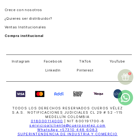
Panamá
Crece con nosotros
Guatemala
¿Quieres ser distribuidor?
Estados Unidos
Ventas Institucionales
Salvador
Compra institucional
Costa Rica
Instagram
Facebook
TikTok
YouTube
LinkedIn
Pinterest
TODOS LOS DERECHOS RESERVADOS CUEROS VÉLEZ
S.A.S. NOTIFICACIONES JUDICIALES CL 29 # 52 -115
MEDELLÍN COLOMBIA
018000114000
| NIT 800191700-8
servicioalcliente@cuerosvelez.com
WhatsApp
+57310 448 6083
SUPERINTENDENCIA DE INDUSTRIA Y COMERCIO