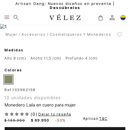
Artisan Gang: Nuevos diseños en preventa |
Descúbrelos
Mujer
Accesorios
Cosmetiqueras Y Monederos
Medidas
alto 9 (cm)
ancho 11,5 (cm)
profundo 4 (cm)
Colores
Ref.
103962158
10 unidades disponibles
Monedero Laila en cuero para mujer
☆
☆
☆
☆
☆
(
0
)
Dejar tu reseña
Aplican
T&C
$
139
.
900
$
69
.
950
-
50%