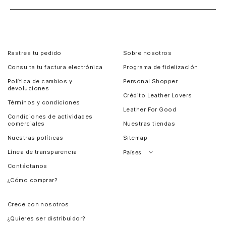
Rastrea tu pedido
Sobre nosotros
Consulta tu factura electrónica
Programa de fidelización
Política de cambios y
Personal Shopper
devoluciones
Crédito Leather Lovers
Términos y condiciones
Leather For Good
Condiciones de actividades
comerciales
Nuestras tiendas
Nuestras políticas
Sitemap
Línea de transparencia
Países
Contáctanos
Perú
¿Cómo comprar?
Chile
Panamá
Crece con nosotros
Guatemala
¿Quieres ser distribuidor?
Estados Unidos