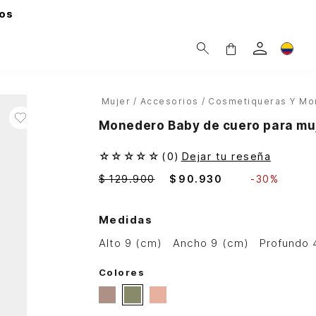
os
Mujer
Accesorios
Cosmetiqueras Y M
Monedero Baby de cuero para muj
☆
☆
☆
☆
☆
(
0
)
Dejar tu reseña
$
129
.
900
$
90
.
930
-
30%
Medidas
alto 9 (cm)
ancho 9 (cm)
profundo
Colores