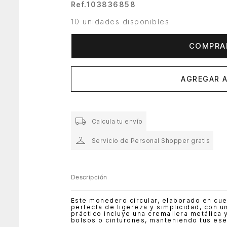
Ref.
103836858
10 unidades disponibles
COMPRA
AGREGAR A
Calcula tu envío
Servicio de Personal Shopper gratis
Descripción
Este monedero circular, elaborado en cue
perfecta de ligereza y simplicidad, con 
práctico incluye una cremallera metálica
bolsos o cinturones, manteniendo tus es