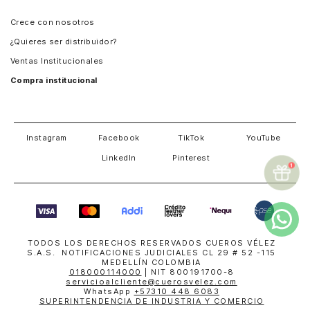
Panamá
Crece con nosotros
Guatemala
¿Quieres ser distribuidor?
Estados Unidos
Ventas Institucionales
Salvador
Compra institucional
Costa Rica
Instagram
Facebook
TikTok
YouTube
LinkedIn
Pinterest
TODOS LOS DERECHOS RESERVADOS CUEROS VÉLEZ
S.A.S. NOTIFICACIONES JUDICIALES CL 29 # 52 -115
MEDELLÍN COLOMBIA
018000114000
| NIT 800191700-8
servicioalcliente@cuerosvelez.com
WhatsApp
+57310 448 6083
SUPERINTENDENCIA DE INDUSTRIA Y COMERCIO