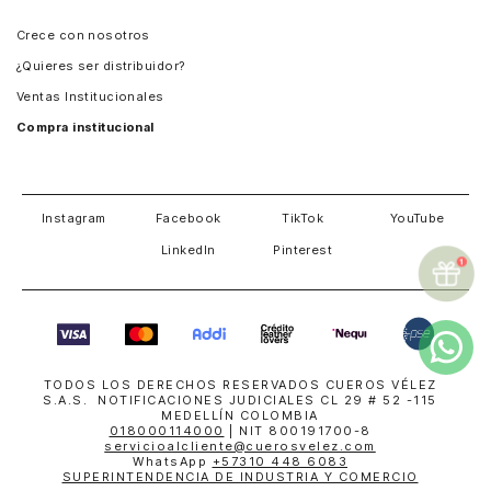
Panamá
Crece con nosotros
Guatemala
¿Quieres ser distribuidor?
Estados Unidos
Ventas Institucionales
Salvador
Compra institucional
Costa Rica
Instagram
Facebook
TikTok
YouTube
LinkedIn
Pinterest
TODOS LOS DERECHOS RESERVADOS CUEROS VÉLEZ
S.A.S. NOTIFICACIONES JUDICIALES CL 29 # 52 -115
MEDELLÍN COLOMBIA
018000114000
| NIT 800191700-8
servicioalcliente@cuerosvelez.com
WhatsApp
+57310 448 6083
SUPERINTENDENCIA DE INDUSTRIA Y COMERCIO