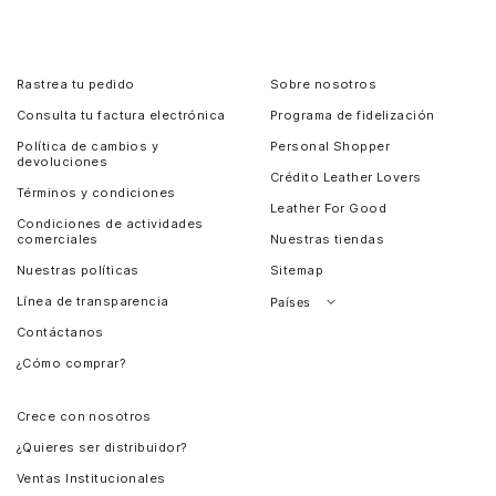
Rastrea tu pedido
Sobre nosotros
Consulta tu factura electrónica
Programa de fidelización
Política de cambios y
Personal Shopper
devoluciones
Crédito Leather Lovers
Términos y condiciones
Leather For Good
Condiciones de actividades
comerciales
Nuestras tiendas
Nuestras políticas
Sitemap
Línea de transparencia
Países
Contáctanos
Perú
¿Cómo comprar?
Chile
Panamá
Crece con nosotros
Guatemala
¿Quieres ser distribuidor?
Estados Unidos
Ventas Institucionales
Salvador