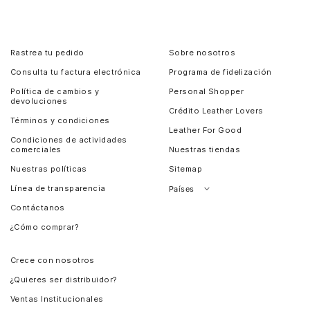
Rastrea tu pedido
Sobre nosotros
Consulta tu factura electrónica
Programa de fidelización
Política de cambios y
Personal Shopper
devoluciones
Crédito Leather Lovers
Términos y condiciones
Leather For Good
Condiciones de actividades
comerciales
Nuestras tiendas
Nuestras políticas
Sitemap
Línea de transparencia
Países
Contáctanos
Perú
¿Cómo comprar?
Chile
Panamá
Crece con nosotros
Guatemala
¿Quieres ser distribuidor?
Estados Unidos
Ventas Institucionales
Salvador