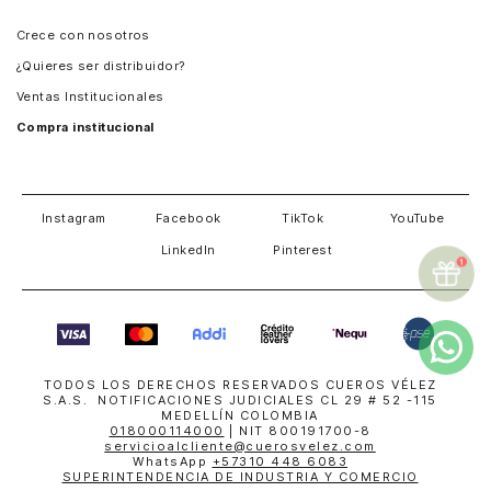
Panamá
Crece con nosotros
Guatemala
¿Quieres ser distribuidor?
Estados Unidos
Ventas Institucionales
Salvador
Compra institucional
Costa Rica
Instagram
Facebook
TikTok
YouTube
LinkedIn
Pinterest
TODOS LOS DERECHOS RESERVADOS CUEROS VÉLEZ
S.A.S. NOTIFICACIONES JUDICIALES CL 29 # 52 -115
MEDELLÍN COLOMBIA
018000114000
| NIT 800191700-8
servicioalcliente@cuerosvelez.com
WhatsApp
+57310 448 6083
SUPERINTENDENCIA DE INDUSTRIA Y COMERCIO