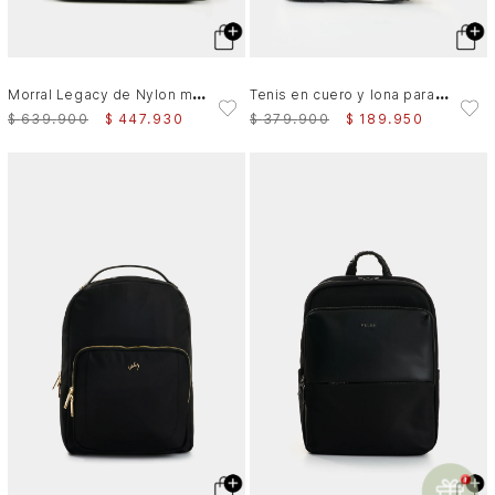
T
enis en cuero y lona para mujer Ocaso 2
M
orral Legacy de Nylon monocromático Negro
$
379
.
900
$
189
.
950
$
639
.
900
$
447
.
930