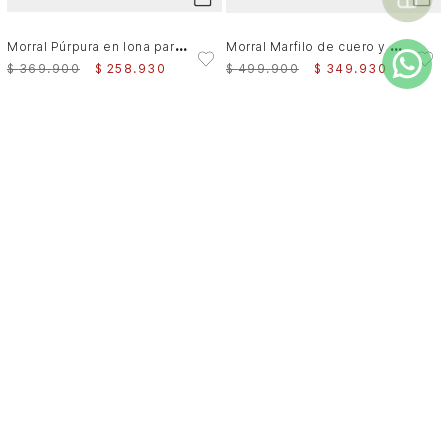
M
orral Púrpura en lona para mujer casual
M
orral Marfilo de cuero y nylon para mujer manija trenzada
$
369
.
900
$
258
.
930
$
499
.
900
$
349
.
930