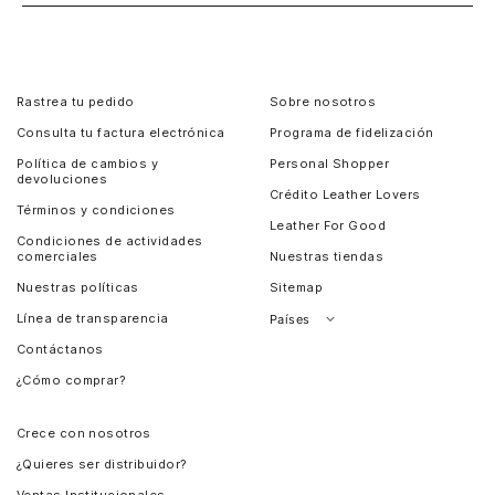
Rastrea tu pedido
Sobre nosotros
Consulta tu factura electrónica
Programa de fidelización
Política de cambios y
Personal Shopper
devoluciones
Crédito Leather Lovers
Términos y condiciones
Leather For Good
Condiciones de actividades
comerciales
Nuestras tiendas
Nuestras políticas
Sitemap
Línea de transparencia
Países
Contáctanos
Perú
¿Cómo comprar?
Chile
Panamá
Crece con nosotros
Guatemala
¿Quieres ser distribuidor?
Estados Unidos