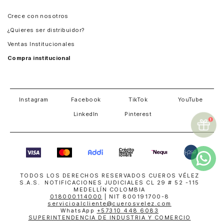
Panamá
Crece con nosotros
Guatemala
¿Quieres ser distribuidor?
Estados Unidos
Ventas Institucionales
Salvador
Compra institucional
Costa Rica
Instagram
Facebook
TikTok
YouTube
LinkedIn
Pinterest
TODOS LOS DERECHOS RESERVADOS CUEROS VÉLEZ
S.A.S. NOTIFICACIONES JUDICIALES CL 29 # 52 -115
MEDELLÍN COLOMBIA
018000114000
| NIT 800191700-8
servicioalcliente@cuerosvelez.com
WhatsApp
+57310 448 6083
SUPERINTENDENCIA DE INDUSTRIA Y COMERCIO