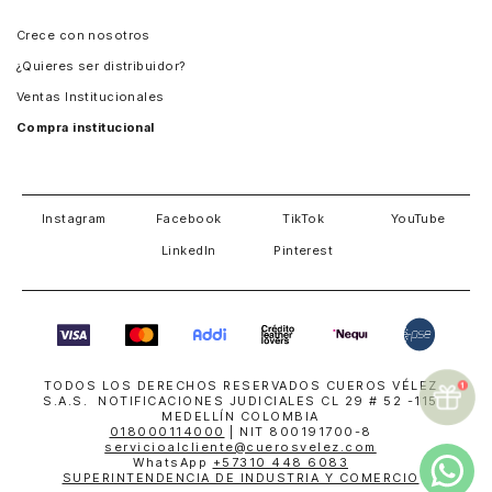
Panamá
Crece con nosotros
Guatemala
¿Quieres ser distribuidor?
Estados Unidos
Ventas Institucionales
Salvador
Compra institucional
Costa Rica
Instagram
Facebook
TikTok
YouTube
LinkedIn
Pinterest
TODOS LOS DERECHOS RESERVADOS CUEROS VÉLEZ
S.A.S. NOTIFICACIONES JUDICIALES CL 29 # 52 -115
MEDELLÍN COLOMBIA
018000114000
| NIT 800191700-8
servicioalcliente@cuerosvelez.com
WhatsApp
+57310 448 6083
SUPERINTENDENCIA DE INDUSTRIA Y COMERCIO