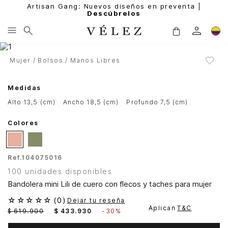
Artisan Gang: Nuevos diseños en preventa |
Descúbrelos
Mujer
Bolsos
Manos Libres
Medidas
alto 13,5 (cm)
ancho 18,5 (cm)
profundo 7,5 (cm)
Colores
Ref.
104075016
100 unidades disponibles
Bandolera mini Lili de cuero con flecos y taches para mujer
☆
☆
☆
☆
☆
(
0
)
Dejar tu reseña
Aplican
T&C
$
619
.
900
$
433
.
930
-
30%