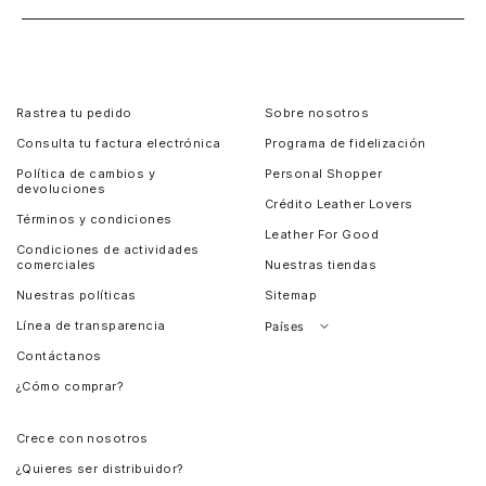
Rastrea tu pedido
Sobre nosotros
Consulta tu factura electrónica
Programa de fidelización
Política de cambios y
Personal Shopper
devoluciones
Crédito Leather Lovers
Términos y condiciones
Leather For Good
Condiciones de actividades
comerciales
Nuestras tiendas
Nuestras políticas
Sitemap
Línea de transparencia
Países
Contáctanos
Perú
¿Cómo comprar?
Chile
Panamá
Crece con nosotros
Guatemala
¿Quieres ser distribuidor?
Estados Unidos