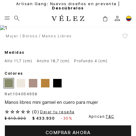
Artisan Gang: Nuevos diseños en preventa |
Descúbrelos
Mujer
Bolsos
Manos Libres
Medidas
alto 11,7 (cm)
ancho 18,7 (cm)
profundo 4 (cm)
Colores
Ref.
104054958
Manos libres mini garniel en cuero para mujer
☆
☆
☆
☆
☆
(
0
)
Dejar tu reseña
Aplican
T&C
$
619
.
900
$
433
.
930
-
30%
COMPRAR AHORA