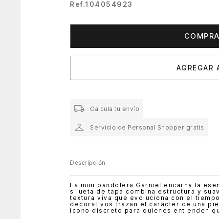
Ref.
104054923
COMPRA
AGREGAR 
Calcula tu envío
Servicio de Personal Shopper gratis
Descripción
La mini bandolera Garniel encarna la ese
silueta de tapa combina estructura y sua
textura viva que evoluciona con el tiemp
decorativos trazan el carácter de una pie
ícono discreto para quienes entienden qu