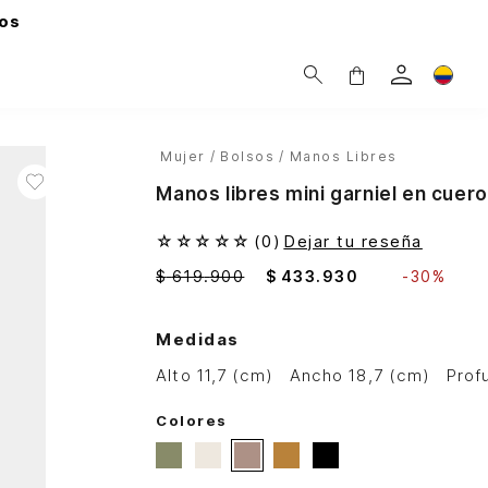
os
Mujer
Bolsos
Manos Libres
Manos libres mini garniel en cuer
☆
☆
☆
☆
☆
(
0
)
Dejar tu reseña
$
619
.
900
$
433
.
930
-
30%
Medidas
alto 11,7 (cm)
ancho 18,7 (cm)
pro
Colores