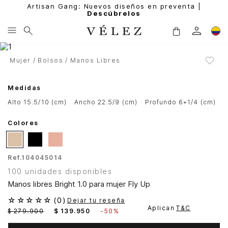
Artisan Gang: Nuevos diseños en preventa |
Descúbrelos
Mujer
Bolsos
Manos Libres
Medidas
alto 15.5/10 (cm)
ancho 22.5/9 (cm)
profundo 6+1/4 (cm)
Colores
Ref.
104045014
100 unidades disponibles
Manos libres Bright 1.0 para mujer Fly Up
☆
☆
☆
☆
☆
(
0
)
Dejar tu reseña
Aplican
T&C
$
279
.
900
$
139
.
950
-
50%