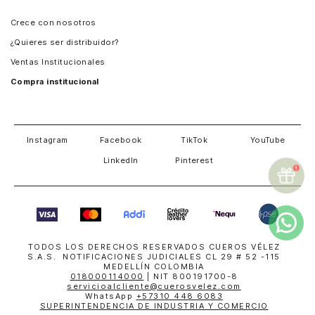
Panamá
Crece con nosotros
Guatemala
¿Quieres ser distribuidor?
Estados Unidos
Ventas Institucionales
Salvador
Compra institucional
Costa Rica
Instagram
Facebook
TikTok
YouTube
LinkedIn
Pinterest
TODOS LOS DERECHOS RESERVADOS CUEROS VÉLEZ
S.A.S. NOTIFICACIONES JUDICIALES CL 29 # 52 -115
MEDELLÍN COLOMBIA
018000114000
| NIT 800191700-8
servicioalcliente@cuerosvelez.com
WhatsApp
+57310 448 6083
SUPERINTENDENCIA DE INDUSTRIA Y COMERCIO