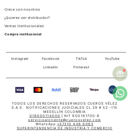
Panamá
Crece con nosotros
Guatemala
¿Quieres ser distribuidor?
Estados Unidos
Ventas Institucionales
Salvador
Compra institucional
Costa Rica
Instagram
Facebook
TikTok
YouTube
LinkedIn
Pinterest
TODOS LOS DERECHOS RESERVADOS CUEROS VÉLEZ
S.A.S. NOTIFICACIONES JUDICIALES CL 29 # 52 -115
MEDELLÍN COLOMBIA
018000114000
| NIT 800191700-8
servicioalcliente@cuerosvelez.com
WhatsApp
+57310 448 6083
SUPERINTENDENCIA DE INDUSTRIA Y COMERCIO