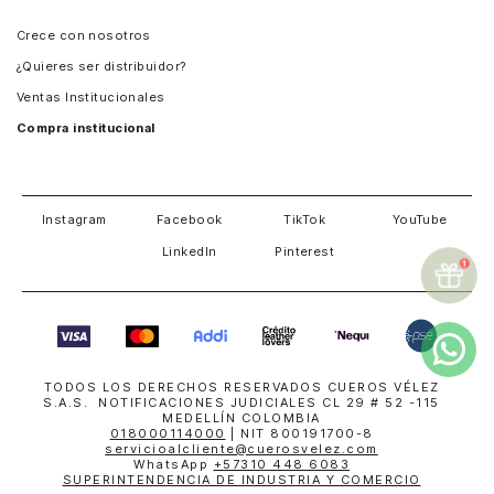
Panamá
Crece con nosotros
Guatemala
¿Quieres ser distribuidor?
Estados Unidos
Ventas Institucionales
Salvador
Compra institucional
Costa Rica
Instagram
Facebook
TikTok
YouTube
LinkedIn
Pinterest
TODOS LOS DERECHOS RESERVADOS CUEROS VÉLEZ
S.A.S. NOTIFICACIONES JUDICIALES CL 29 # 52 -115
MEDELLÍN COLOMBIA
018000114000
| NIT 800191700-8
servicioalcliente@cuerosvelez.com
WhatsApp
+57310 448 6083
SUPERINTENDENCIA DE INDUSTRIA Y COMERCIO