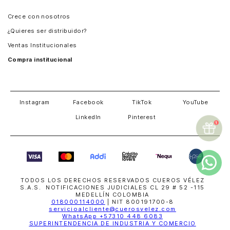
Panamá
Crece con nosotros
Guatemala
¿Quieres ser distribuidor?
Estados Unidos
Ventas Institucionales
Salvador
Compra institucional
Costa Rica
Instagram
Facebook
TikTok
YouTube
LinkedIn
Pinterest
TODOS LOS DERECHOS RESERVADOS CUEROS VÉLEZ
S.A.S. NOTIFICACIONES JUDICIALES CL 29 # 52 -115
MEDELLÍN COLOMBIA
018000114000
| NIT 800191700-8
servicioalcliente@cuerosvelez.com
WhatsApp
+57310 448 6083
SUPERINTENDENCIA DE INDUSTRIA Y COMERCIO