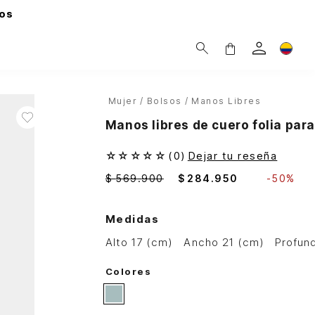
os
Mujer
Bolsos
Manos Libres
Manos libres de cuero folia para 
☆
☆
☆
☆
☆
(
0
)
Dejar tu reseña
$
569
.
900
$
284
.
950
-
50%
Medidas
alto 17 (cm)
ancho 21 (cm)
profun
Colores