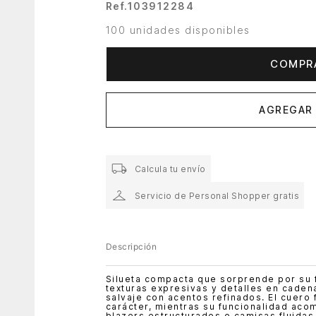
Ref.
103912284
100 unidades disponibles
COMPR
AGREGAR 
Calcula tu envío
Servicio de Personal Shopper gratis
Descripción
Silueta compacta que sorprende por su fu
texturas expresivas y detalles en caden
salvaje con acentos refinados. El cuero
carácter, mientras su funcionalidad aco
blazers estructurados o camisas fluidas