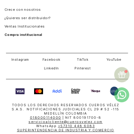
Panamá
Crece con nosotros
Guatemala
¿Quieres ser distribuidor?
Estados Unidos
Ventas Institucionales
Salvador
Compra institucional
Costa Rica
Instagram
Facebook
TikTok
YouTube
LinkedIn
Pinterest
TODOS LOS DERECHOS RESERVADOS CUEROS VÉLEZ
S.A.S. NOTIFICACIONES JUDICIALES CL 29 # 52 -115
MEDELLÍN COLOMBIA
018000114000
| NIT 800191700-8
servicioalcliente@cuerosvelez.com
WhatsApp
+57310 448 6083
SUPERINTENDENCIA DE INDUSTRIA Y COMERCIO