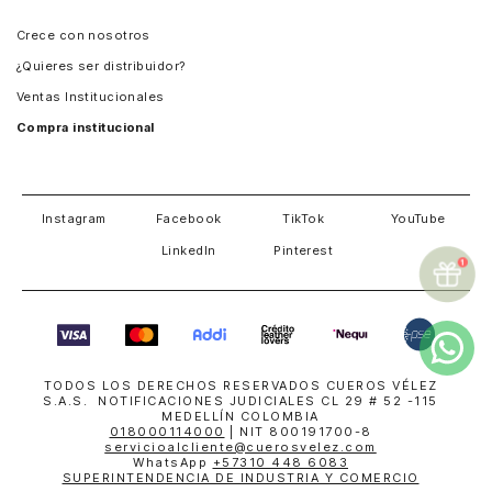
Panamá
Crece con nosotros
Guatemala
¿Quieres ser distribuidor?
Estados Unidos
Ventas Institucionales
Salvador
Compra institucional
Costa Rica
Instagram
Facebook
TikTok
YouTube
LinkedIn
Pinterest
TODOS LOS DERECHOS RESERVADOS CUEROS VÉLEZ
S.A.S. NOTIFICACIONES JUDICIALES CL 29 # 52 -115
MEDELLÍN COLOMBIA
018000114000
| NIT 800191700-8
servicioalcliente@cuerosvelez.com
WhatsApp
+57310 448 6083
SUPERINTENDENCIA DE INDUSTRIA Y COMERCIO