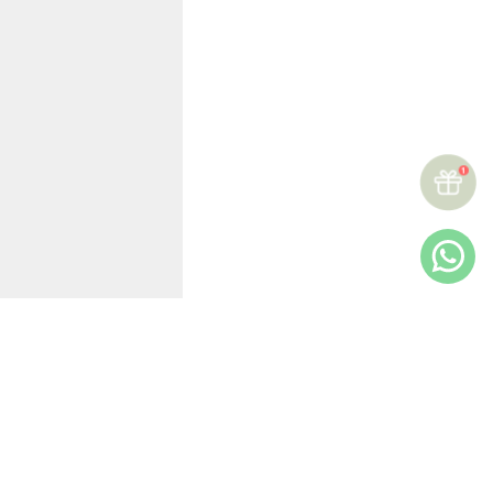
★
★
★
★
☆
Reseñas (
3
)