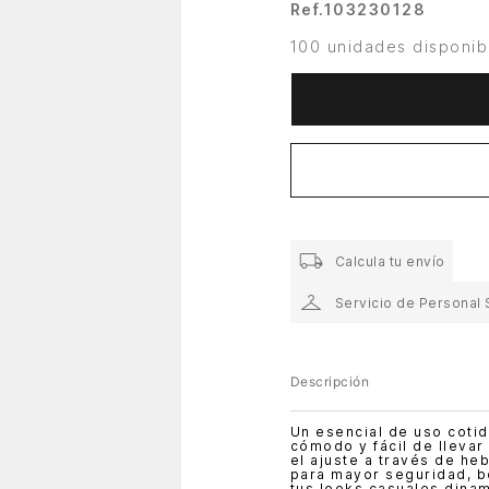
Ref.
103230128
100 unidades disponib
Calcula tu envío
Servicio de Personal 
Descripción
Un esencial de uso coti
cómodo y fácil de llevar
el ajuste a través de he
para mayor seguridad, bo
tus looks casuales dina