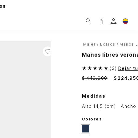
os
Mujer
Bolsos
Manos L
Manos libres veron
★
★
★
★
★
(
3
)
Dejar t
$
449
.
900
$
224
.
95
Medidas
alto 14,5 (cm)
ancho
Colores