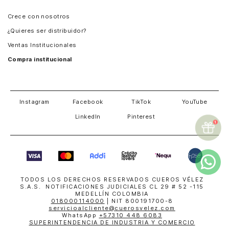
Panamá
Crece con nosotros
Guatemala
¿Quieres ser distribuidor?
Estados Unidos
Ventas Institucionales
Salvador
Compra institucional
Costa Rica
Instagram
Facebook
TikTok
YouTube
LinkedIn
Pinterest
TODOS LOS DERECHOS RESERVADOS CUEROS VÉLEZ
S.A.S. NOTIFICACIONES JUDICIALES CL 29 # 52 -115
MEDELLÍN COLOMBIA
018000114000
| NIT 800191700-8
servicioalcliente@cuerosvelez.com
WhatsApp
+57310 448 6083
SUPERINTENDENCIA DE INDUSTRIA Y COMERCIO