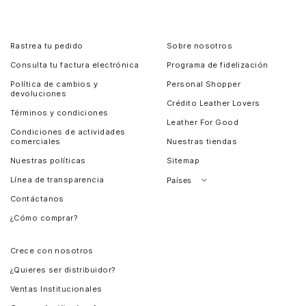
Rastrea tu pedido
Sobre nosotros
Consulta tu factura electrónica
Programa de fidelización
Política de cambios y
Personal Shopper
devoluciones
Crédito Leather Lovers
Términos y condiciones
Leather For Good
Condiciones de actividades
comerciales
Nuestras tiendas
Nuestras políticas
Sitemap
Línea de transparencia
Países
Contáctanos
Perú
¿Cómo comprar?
Chile
Panamá
Crece con nosotros
Guatemala
¿Quieres ser distribuidor?
Estados Unidos
Ventas Institucionales
Salvador