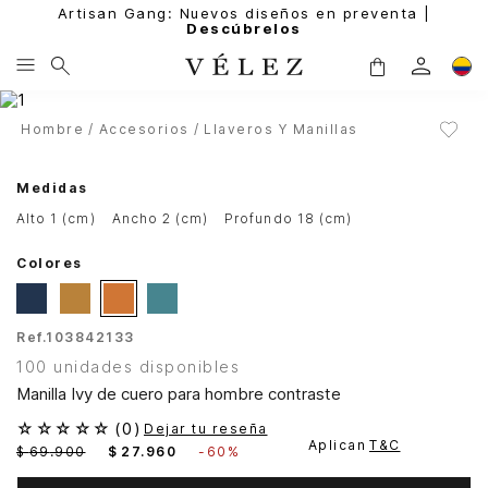
Artisan Gang: Nuevos diseños en preventa |
Descúbrelos
Hombre
Accesorios
Llaveros Y Manillas
Medidas
alto 1 (cm)
ancho 2 (cm)
profundo 18 (cm)
Colores
Ref.
103842133
100 unidades disponibles
Manilla Ivy de cuero para hombre contraste
☆
☆
☆
☆
☆
(
0
)
Dejar tu reseña
Aplican
T&C
$
69
.
900
$
27
.
960
-
60%