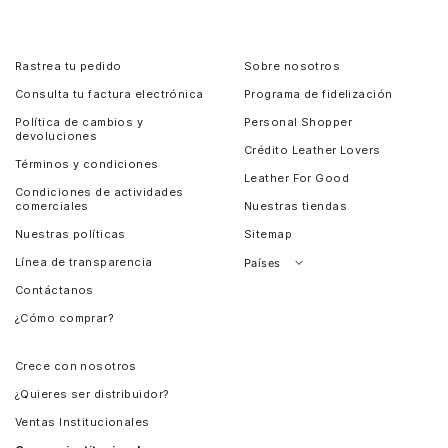
Rastrea tu pedido
Sobre nosotros
Consulta tu factura electrónica
Programa de fidelización
Política de cambios y
Personal Shopper
devoluciones
Crédito Leather Lovers
Términos y condiciones
Leather For Good
Condiciones de actividades
comerciales
Nuestras tiendas
Nuestras políticas
Sitemap
Línea de transparencia
Países
Contáctanos
Perú
¿Cómo comprar?
Chile
Panamá
Crece con nosotros
Guatemala
¿Quieres ser distribuidor?
Estados Unidos
Ventas Institucionales
Salvador