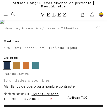
Artisan Gang: Nuevos diseños en preventa |
Descúbrelos
Hombre
Accesorios
Llaveros Y Manillas
Medidas
alto 1 (cm)
ancho 2 (cm)
profundo 18 (cm)
Colores
Ref.
103842128
10 unidades disponibles
Manilla Ivy de cuero para hombre contraste
☆
☆
☆
☆
☆
(
0
)
Dejar tu reseña
Aplican
T&C
$
69
.
900
$
27
.
960
-
60%