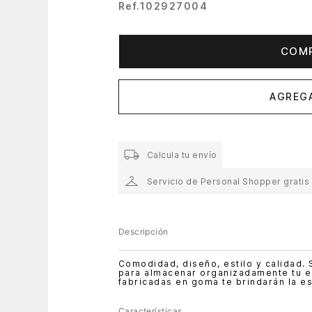
Ref.
102927004
COM
AGREGA
Calcula tu envío
Servicio de Personal Shopper gratis
Descripción
Comodidad, diseño, estilo y calidad.
para almacenar organizadamente tu e
fabricadas en goma te brindarán la es
Características