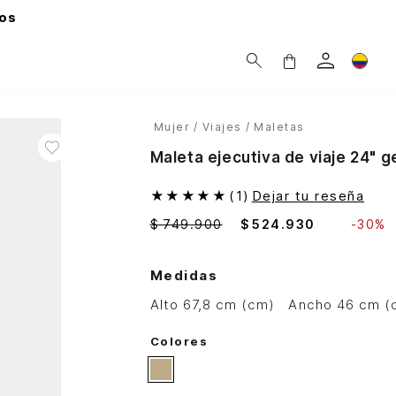
os
Mujer
Viajes
Maletas
Maleta ejecutiva de viaje 24" 
★
★
★
★
★
(
1
)
Dejar tu reseña
$
749
.
900
$
524
.
930
-
30%
Medidas
alto 67,8 cm (cm)
ancho 46 cm (
Colores