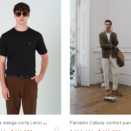
S
M
L
XL
XXL
36
38
AGREGAR AL CARRITO
AGREGAR AL CARRITO
Camiseta manga corta Lerici para hombre semi fitted