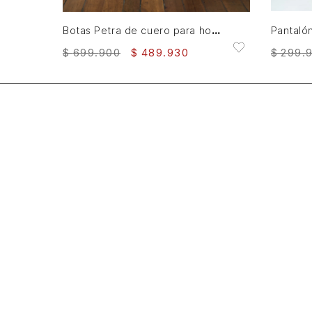
Botas Petra de cuero para hombre tractoradas
$
699
.
900
$
489
.
930
$
299
.
Rastrea tu pedido
Sobre nosotros
Consulta tu factura electrónica
Programa de fidelización
Política de cambios y devoluciones
Personal Shopper
Términos y condiciones
Crédito Leather Lovers
Condiciones de actividades comerciales
Leather For Good
Nuestras políticas
Nuestras tiendas
Línea de transparencia
Sitemap
Contáctanos
Países
¿Cómo comprar?
Perú
Chile
Panamá