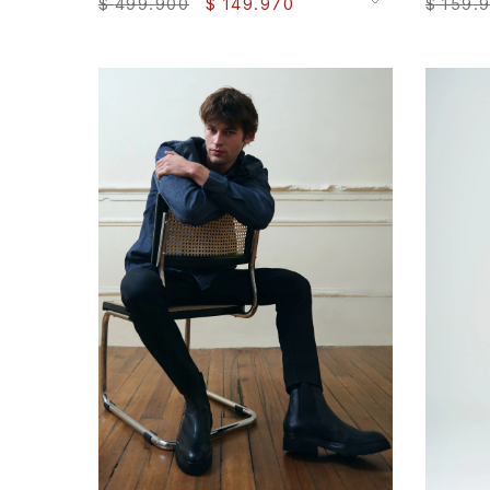
$
499
.
900
$
149
.
970
$
159
.
44
AGREGAR AL CARRITO