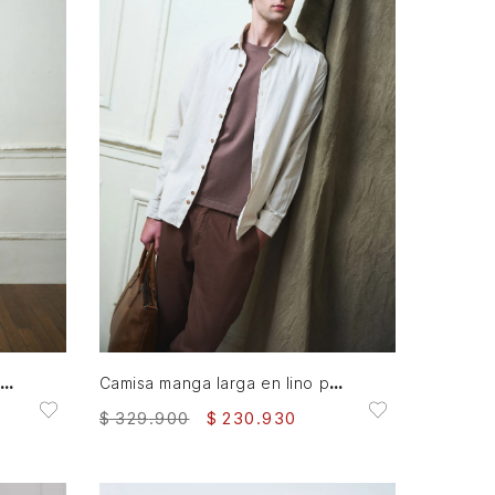
S
M
L
XL
XXL
AGREGAR AL CARRITO
alda Lyra de cuero para mujer silueta wrap
Camisa manga larga en lino para hombre silueta semi ajustada
$
329
.
900
$
230
.
930