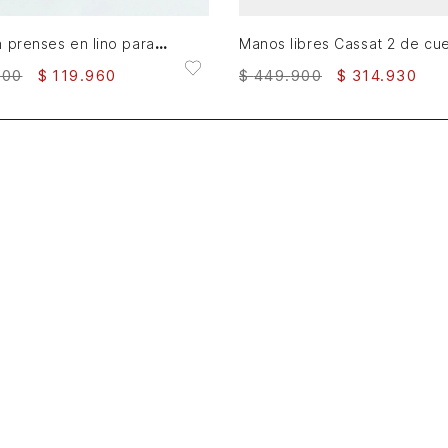
Pantalón prenses en lino para hombre fit holgado
900
$
119
.
960
$
449
.
900
$
314
.
930
Crece con nosotros
¿Quieres ser distribuidor?
Ventas Institucionales
Compra institucional