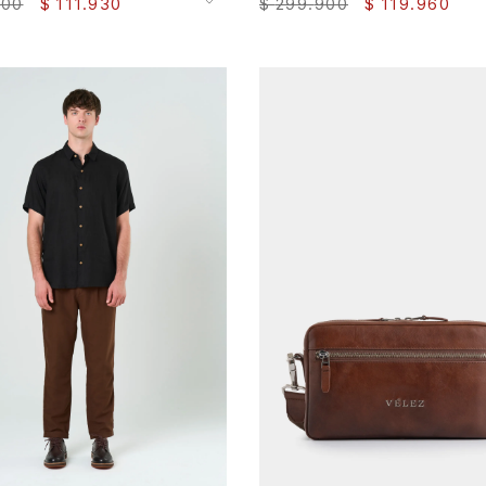
900
$
111
.
930
$
299
.
900
$
119
.
960
36
38
AGREGAR AL CARRITO
AGREGAR AL CARRITO