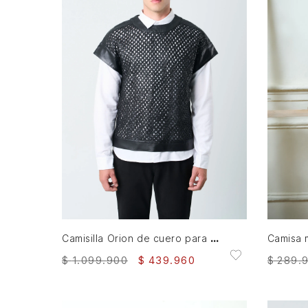
L
AGREGAR AL CARRITO
Camisilla Orion de cuero para hombre tejida
$
1
.
099
.
900
$
439
.
960
$
289
.