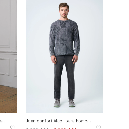
30
32
34
36
38
AGREGAR AL CARRITO
Pantalón Calluna confort para hombre semi fitted
Jean confort Alcor para hombre Semi fitted