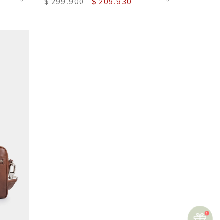
$
299
.
900
$
209
.
930