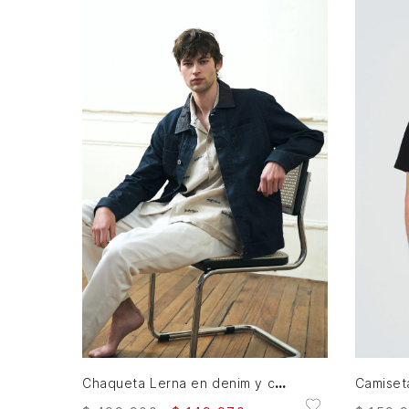
XXL
AGREGAR AL CARRITO
Chaqueta Lerna en denim y cuero para hombre silueta Trucker