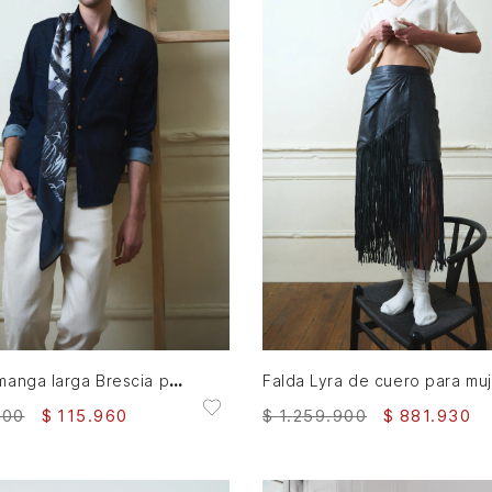
XXL
05
06
08
10
12
AGREGAR AL CARRITO
AGREGAR AL CARRITO
Camisa manga larga Brescia para hombre semi fitted
F
900
$
115
.
960
$
1
.
259
.
900
$
881
.
930