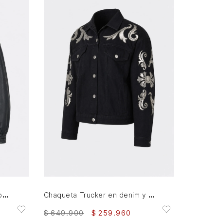
M
L
XL
AGREGAR AL CARRITO
Chaqueta Bomber de cuero para mujer Luzia
Chaqueta Trucker en denim y cuero para mujer Soren
$
649
.
900
$
259
.
960