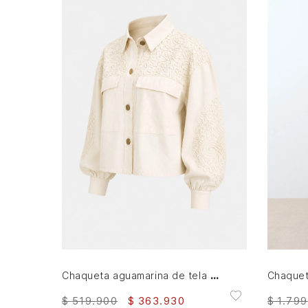
S
M
L
XL
AGREGAR AL CARRITO
Chaqueta aguamarina de tela para mujer bordados en gamuza
$
1
.
799
$
519
.
900
$
363
.
930