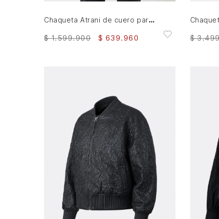
Chaqueta Atrani de cuero para hombre semi ajustada
$
1
.
599
.
900
$
639
.
960
$
3
.
49