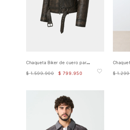
M
L
XL
AGREGAR AL CARRITO
Chaqueta Biker de cuero para mujer Efos
$
1
.
599
.
900
$
799
.
950
$
1
.
299