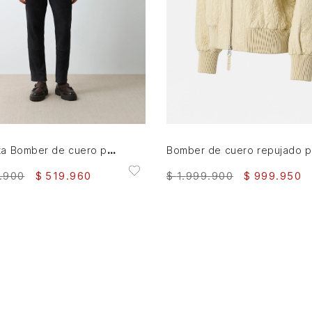
L
XL
M
L
XL
AGREGAR AL CARRITO
AGREGAR AL CARRITO
Chaqueta Bomber de cuero para hombre Meridian
B
.
900
$
519
.
960
$
1
.
999
.
900
$
999
.
950