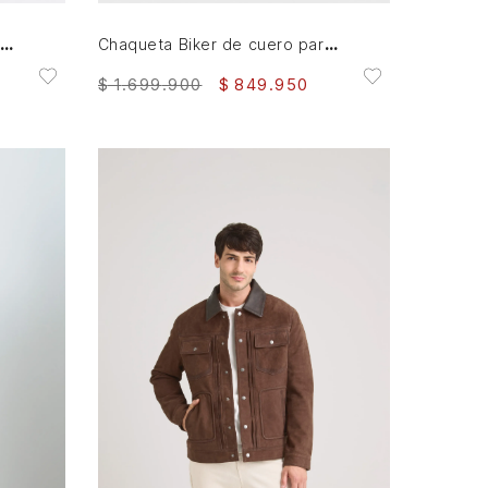
Chaqueta biker en gamuza Blade para mujer
Chaqueta Biker de cuero para mujer cristales
$
1
.
699
.
900
$
849
.
950