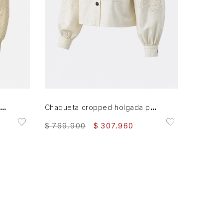
L
XL
AGREGAR AL CARRITO
omber de cuero repujado para mujer Sira
Chaqueta cropped holgada para mujer Tritón
$
769
.
900
$
307
.
960