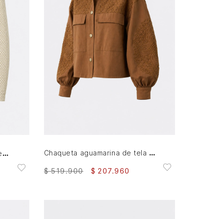
L
XL
AGREGAR AL CARRITO
Chaqueta aguamarina de tela para mujer bordados en gamuza
Chaqueta trucker en cuero tejido para mujer Wisa
$
519
.
900
$
207
.
960