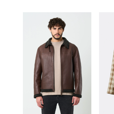
S
L
XL
XXL
AGREGAR AL CARRITO