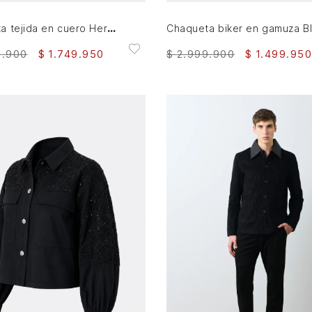
Chaqueta tejida en cuero Heritage para mujer
9
.
900
$
1
.
749
.
950
$
2
.
999
.
900
$
1
.
499
.
950