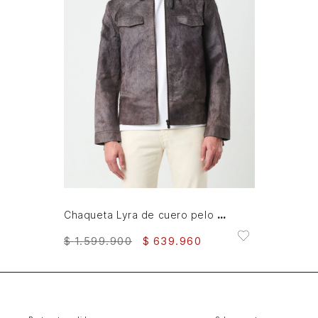
XL
XXL
AGREGAR AL CARRITO
Chaqueta Lyra de cuero pelo para hombre silueta Trucker
$
1
.
599
.
900
$
639
.
960