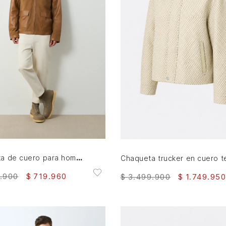
S
M
L
XL
XXL
M
L
AGREGAR AL CARRITO
AGREGAR AL CARRITO
Chaqueta de cuero para hombre Nila 2
.
900
$
719
.
960
$
3
.
499
.
900
$
1
.
749
.
950