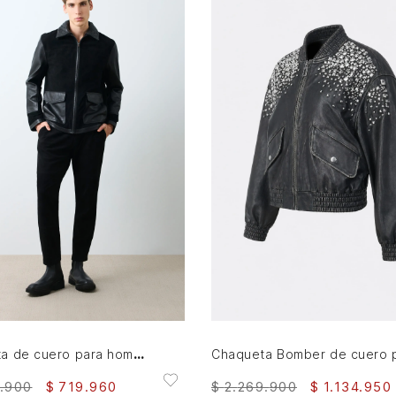
S
M
L
XL
XXL
S
M
L
XL
AGREGAR AL CARRITO
AGREGAR AL CARRITO
Chaqueta de cuero para hombre Nila 2
.
900
$
719
.
960
$
2
.
269
.
900
$
1
.
134
.
950