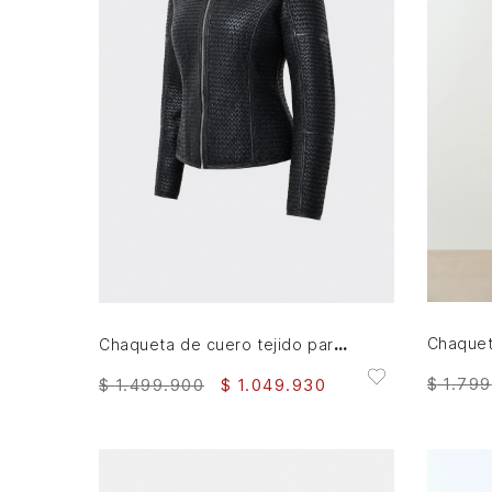
S
M
L
XL
XXL
AGREGAR AL CARRITO
Chaqueta de cuero tejido para mujer Woven
$
1
.
799
$
1
.
499
.
900
$
1
.
049
.
930