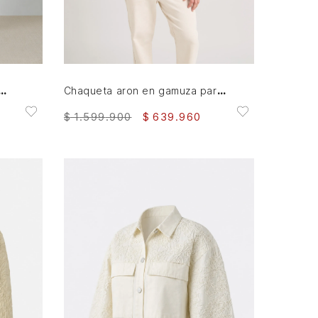
XL
XXL
AGREGAR AL CARRITO
 tipo parka para hombre Lumma
Chaqueta aron en gamuza para hombre detalle cuero
$
1
.
599
.
900
$
639
.
960