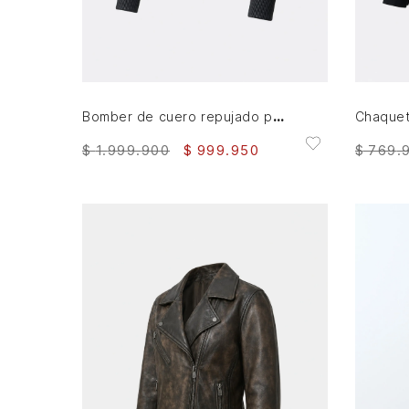
S
M
L
AGREGAR AL CARRITO
Bomber de cuero repujado para mujer Sira
$
1
.
999
.
900
$
999
.
950
$
769
.