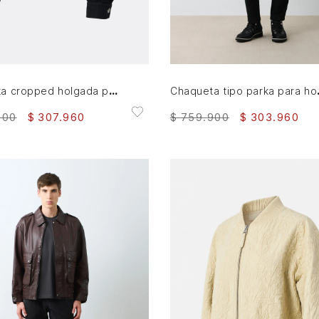
XL
M
L
XL
XXL
AGREGAR AL CARRITO
AGREGAR AL CARRITO
Chaqueta cropped holgada para mujer Tritón
Chaqueta
900
$
307
.
960
$
759
.
900
$
303
.
960