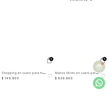
S
hopping en cuero para mujer Waves
M
anos libres en cuero para mujer Alessia
$
749
.
900
$
639
.
900