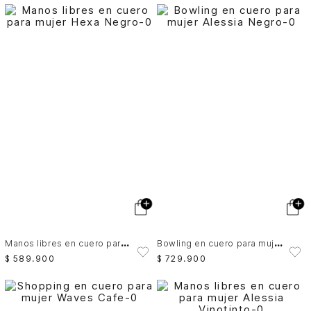
M
anos libres en cuero para mujer Hexa
B
owling en cuero para mujer Alessia
$
589
.
900
$
729
.
900