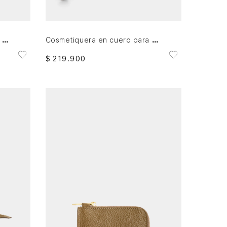
AGREGAR AL CARRITO
Cosmetiquera en cuero para mujer Cuzzo
Billetera en cuero para mujer Real 4.0
$
219
.
900