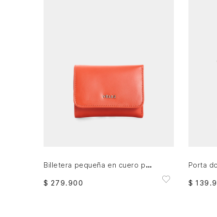
AGREGAR AL CARRITO
Billetera pequeña en cuero para mujer
$
279
.
900
$
139
.