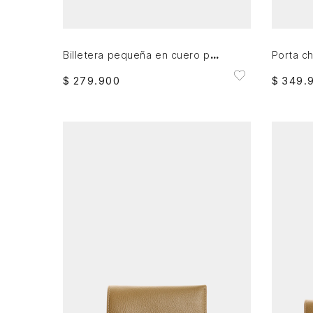
AGREGAR AL CARRITO
Billetera pequeña en cuero para mujer
$
279
.
900
$
349
.