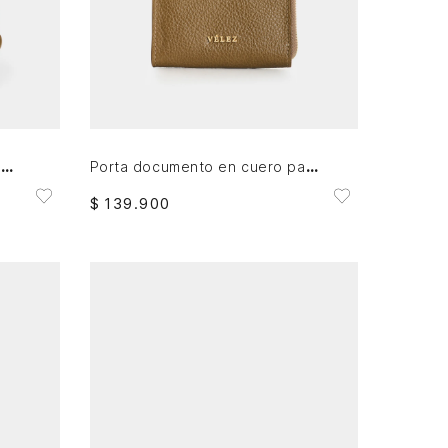
AGREGAR AL CARRITO
Cosmetiquera en cuero para mujer Cuzzo
Porta documento en cuero para mujer Holy
$
139
.
900