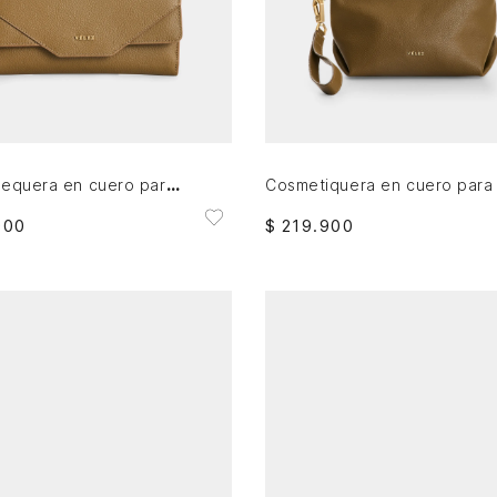
AGREGAR AL CARRITO
AGREGAR AL CARRITO
Porta chequera en cuero para mujer Damasco
900
$
219
.
900