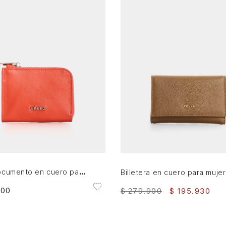
AGREGAR AL CARRITO
AGREGAR AL CARRITO
Porta documento en cuero para mujer Holy
900
$
279
.
900
$
195
.
930