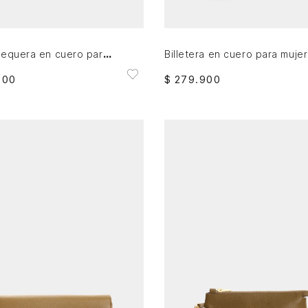
AGREGAR AL CARRITO
AGREGAR AL CARRITO
Porta chequera en cuero para mujer Damasco
900
$
279
.
900