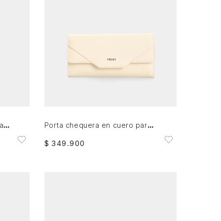
AGREGAR AL CARRITO
Porta documento en cuero para mujer Holy
Porta chequera en cuero para mujer Damasco
$
349
.
900