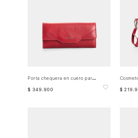
AGREGAR AL CARRITO
Porta chequera en cuero para mujer Damasco
$
349
.
900
$
219
.
9