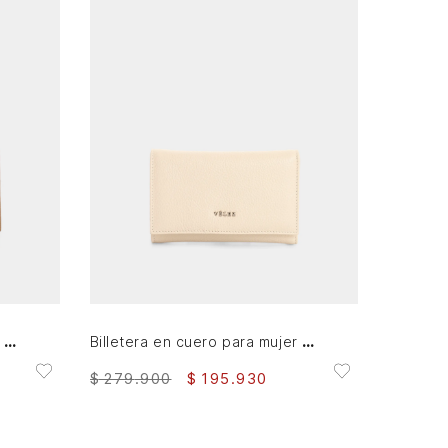
AGREGAR AL CARRITO
Billetera en cuero para mujer Real 4.0
Billetera en cuero para mujer Real 4.0
$
279
.
900
$
195
.
930