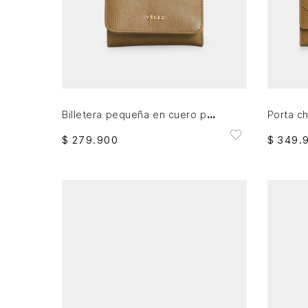
AGREGAR AL CARRITO
Billetera pequeña en cuero para mujer
$
279
.
900
$
349
.