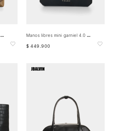
AGREGAR AL CARRITO
Manos libres en cuero para hombre Elba
Manos libres mini garniel 4.0 en cuero para hombre
$
449
.
900