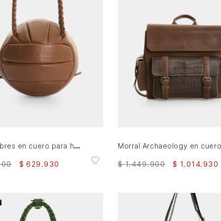
AGREGAR AL CARRITO
AGREGAR AL CARRITO
Manos libres en cuero para hombre Balón
900
$
629
.
930
$
1
.
449
.
900
$
1
.
014
.
930