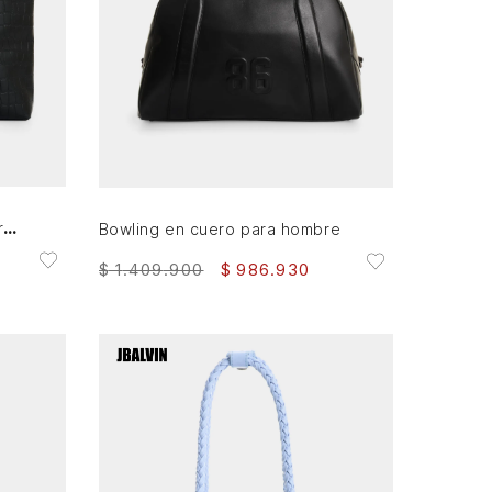
AGREGAR AL CARRITO
Shopping en cuero croco para hombre Rio
Bowling en cuero para hombre
$
1
.
409
.
900
$
986
.
930