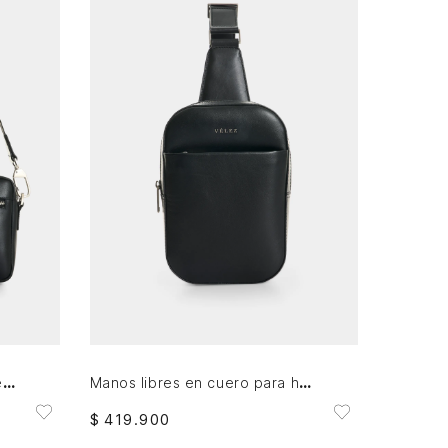
AGREGAR AL CARRITO
Manos libres Cassat 2 de cuero para hombre efecto escribiente
Manos libres en cuero para hombre Mikeno 4.0
$
419
.
900