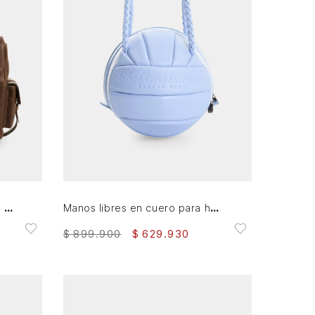
AGREGAR AL CARRITO
Morral Archaeology en cuero para hombre
Manos libres en cuero para hombre Balón
$
899
.
900
$
629
.
930