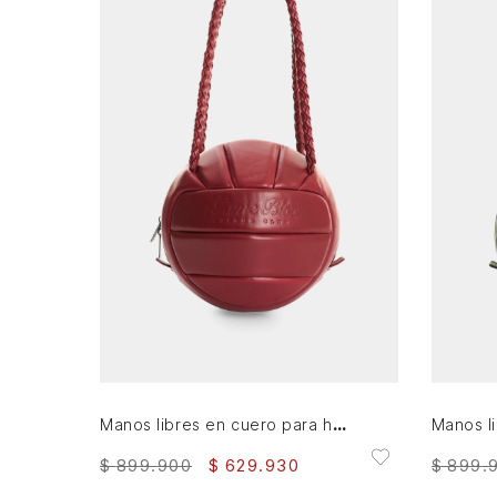
AGREGAR AL CARRITO
Manos libres en cuero para hombre Balón
$
899
.
900
$
629
.
930
$
899
.