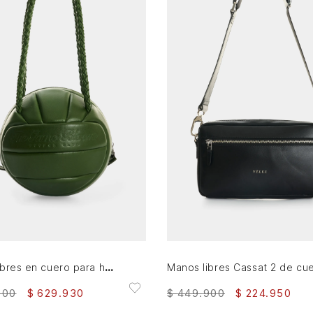
AGREGAR AL CARRITO
AGREGAR AL CARRITO
Manos libres en cuero para hombre Balón
900
$
629
.
930
$
449
.
900
$
224
.
950