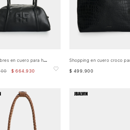
AGREGAR AL CARRITO
AGREGAR AL CARRITO
Manos libres en cuero para hombre
900
$
664
.
930
$
499
.
900