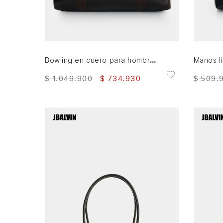
AGREGAR AL CARRITO
Bowling en cuero para hombre Esencia
$
1
.
049
.
900
$
734
.
930
$
509
.