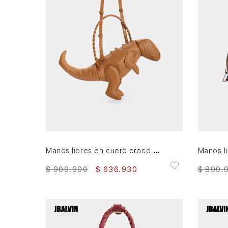
AGREGAR AL CARRITO
Manos libres en cuero croco para hombre Dino
$
909
.
900
$
636
.
930
$
899
.