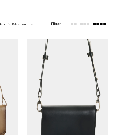
Filtrar
denar Por
Relevancia