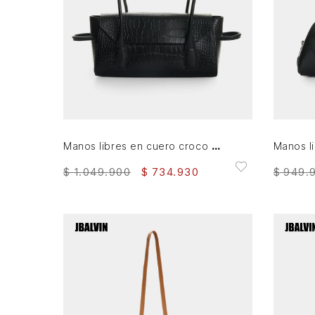
AGREGAR AL CARRITO
Manos libres en cuero croco para hombre
$
1
.
049
.
900
$
734
.
930
$
949
.