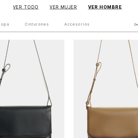
VER TODO
VER MUJER
VER HOMBRE
Ropa
Cinturones
Accesorios
Or