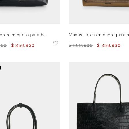
AGREGAR AL CARRITO
AGREGAR AL CARRITO
Manos libres en cuero para hombre Elba
900
$
356
.
930
$
509
.
900
$
356
.
930