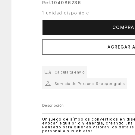
Ref.
104086236
1 unidad disponible
COMPRA
AGREGAR A
Calcula tu envío
Servicio de Personal Shopper gratis
Descripción
Un juego de símbolos convertidos en dise
evocan equilibrio y energía, creando una 
Pensado para quienes valoran los detalle
personal a sus objetos.