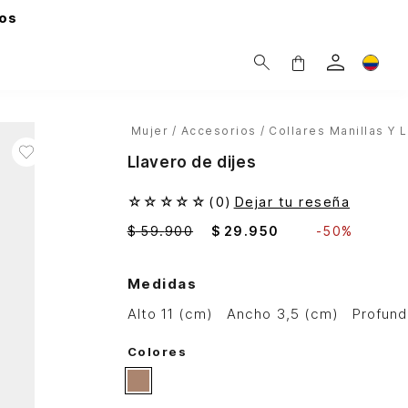
os
Mujer
Accesorios
Collares Manillas Y 
Llavero de dijes
☆
☆
☆
☆
☆
(
0
)
Dejar tu reseña
$
59
.
900
$
29
.
950
-
50%
Medidas
alto 11 (cm)
ancho 3,5 (cm)
profun
Colores