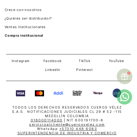
Panamá
Crece con nosotros
Guatemala
¿Quieres ser distribuidor?
Estados Unidos
Ventas Institucionales
Salvador
Compra institucional
Costa Rica
Instagram
Facebook
TikTok
YouTube
LinkedIn
Pinterest
TODOS LOS DERECHOS RESERVADOS CUEROS VÉLEZ
S.A.S. NOTIFICACIONES JUDICIALES CL 29 # 52 -115
MEDELLÍN COLOMBIA
018000114000
| NIT 800191700-8
servicioalcliente@cuerosvelez.com
WhatsApp
+57310 448 6083
SUPERINTENDENCIA DE INDUSTRIA Y COMERCIO