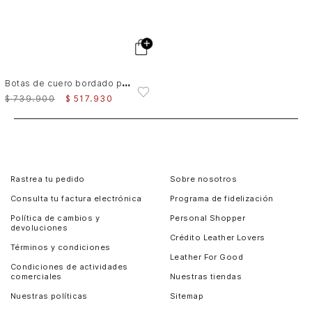
B
otas de cuero bordado para mujer Elia
$
739
.
900
$
517
.
930
Rastrea tu pedido
Sobre nosotros
Consulta tu factura electrónica
Programa de fidelización
Política de cambios y
Personal Shopper
devoluciones
Crédito Leather Lovers
Términos y condiciones
Leather For Good
Condiciones de actividades
comerciales
Nuestras tiendas
Nuestras políticas
Sitemap