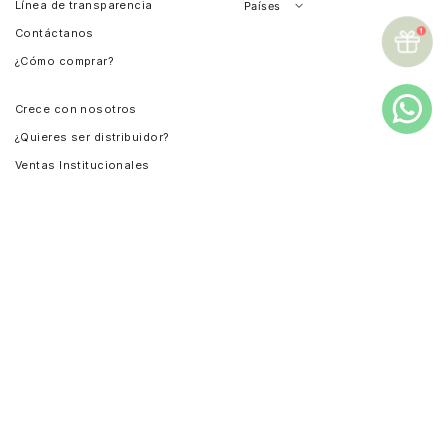
Línea de transparencia
Países
Contáctanos
Perú
¿Cómo comprar?
Chile
Panamá
Crece con nosotros
Guatemala
¿Quieres ser distribuidor?
Estados Unidos
Ventas Institucionales
Salvador
Compra institucional
Costa Rica
Instagram
Facebook
TikTok
YouTube
LinkedIn
Pinterest
TODOS LOS DERECHOS RESERVADOS CUEROS VÉLEZ
S.A.S. NOTIFICACIONES JUDICIALES CL 29 # 52 -115